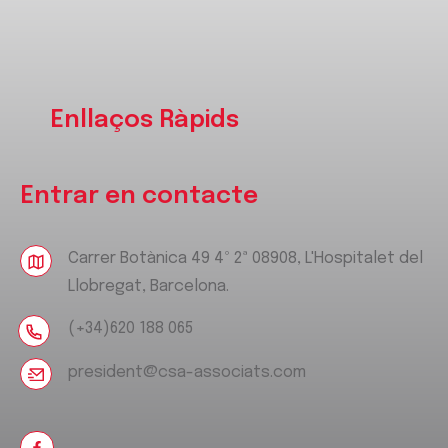
Enllaços Ràpids
Entrar en contacte
Carrer Botànica 49 4º 2ª 08908, L'Hospitalet del
Llobregat, Barcelona.
(+34)620 188 065
president@csa-associats.com