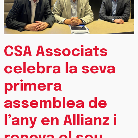
CSA Associats
celebra la seva
primera
assemblea de
l’any en Allianz i