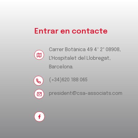
Entrar en contacte
Carrer Botànica 49 4º 2ª 08908,
L'Hospitalet del Llobregat,
Barcelona.
(+34)620 188 065
president@csa-associats.com