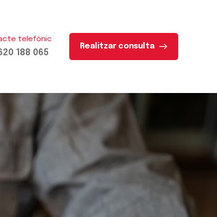
acte telefònic
Realitzar consulta
620 188 065