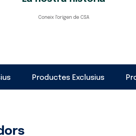
Coneix l'orígen de CSA
us
Productes Exclusius
Pro
dors