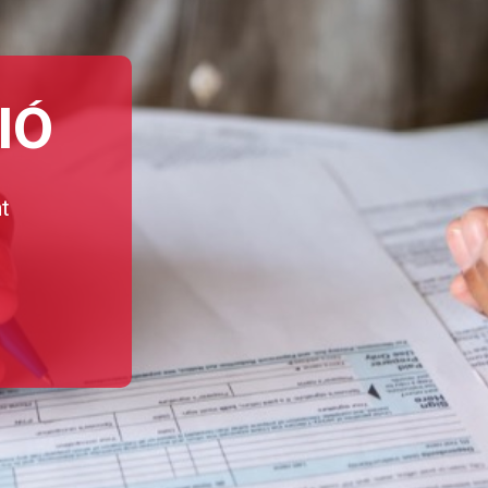
IÓ
nt