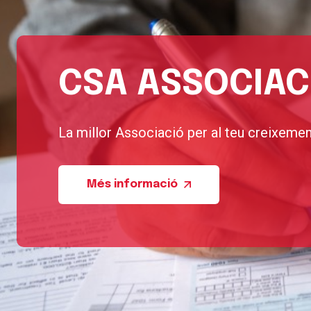
CSA ASSOCIAC
La millor Associació per al teu creixeme
Més informació