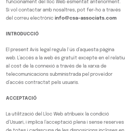
funcionament del lloc Web esmentat anteriorment.
Si vol contactar amb nosaltres, pot fer-ho a través
del correu electrònic
info@csa-associats.com
INTRODUCCIÓ
El present Avís legal regula l´ús d’aquesta pàgina
web. L’accés a la web és gratuït excepte en el relatiu
al cost de la connexió a través de la xarxa de
telecomunicacions subministrada pel proveïdor
d’accés contractat pels usuaris.
ACCEPTACIÓ
La utilització del Lloc Web atribueix la condició
d’Usuari, i implica l’acceptació plena i sense reserves
de totes i cadascuna de les disposicions incloses en