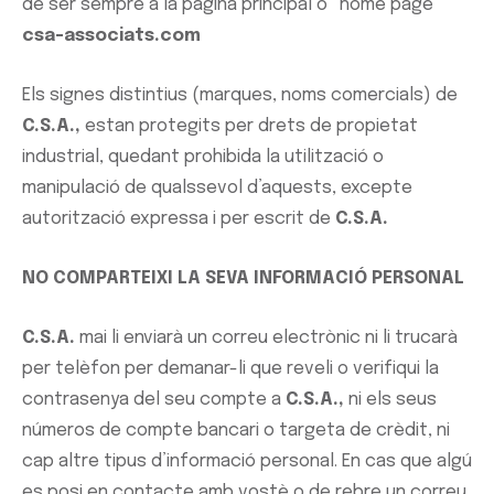
de ser sempre a la pàgina principal o “home page”
csa-associats.com
Els signes distintius (marques, noms comercials) de
C.S.A.,
estan protegits per drets de propietat
industrial, quedant prohibida la utilització o
manipulació de qualssevol d’aquests, excepte
autorització expressa i per escrit de
C.S.A.
NO COMPARTEIXI LA SEVA INFORMACIÓ PERSONAL
C.S.A.
mai li enviarà un correu electrònic ni li trucarà
per telèfon per demanar-li que reveli o verifiqui la
contrasenya del seu compte a
C.S.A.,
ni els seus
números de compte bancari o targeta de crèdit, ni
cap altre tipus d’informació personal. En cas que algú
es posi en contacte amb vostè o de rebre un correu