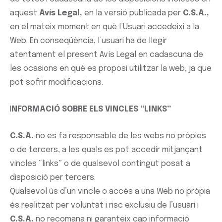
aquest
Avís Legal,
en la versió publicada per
C.S.A.
,
en el mateix moment en què l’Usuari accedeixi a la
Web. En conseqüència, l’usuari ha de llegir
atentament el present Avís Legal en cadascuna de
les ocasions en què es proposi utilitzar la web, ja que
pot sofrir modificacions.
I
NFORMACIÓ SOBRE ELS VINCLES “LINKS”
C.S.A.
no es fa responsable de les webs no pròpies
o de tercers, a les quals es pot accedir mitjançant
vincles “links” o de qualsevol contingut posat a
disposició per tercers.
Qualsevol ús d’un vincle o accés a una Web no pròpia
és realitzat per voluntat i risc exclusiu de l’usuari i
C.S.A.
no recomana ni garanteix cap informació