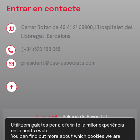
Entrar en contacte
Carrer Botànica 49 4º 2ª 08908, L'Hospitalet del
Llobregat, Barcelona.
(+34)620 188 065
president@csa-associats.com
Avís Legal
Política de Privacitat
Política de Cookies
Utilitzem galetes per a oferir-te la millor experiència
en la nostra web.
You can find out more about which cookies we are
©
2026
. Designed By
GlobalTac.