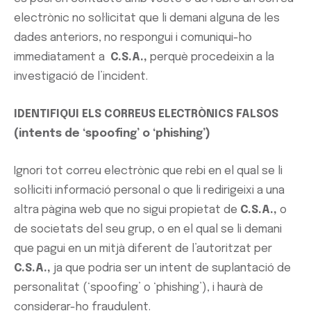
electrònic no sol·licitat que li demani alguna de les
dades anteriors, no respongui i comuniqui-ho
immediatament a
C.S.A.
,
perquè procedeixin a la
investigació de l’incident.
IDENTIFIQUI ELS CORREUS ELECTRÒNICS FALSOS
(intents de ‘spoofing’ o ‘phishing’)
Ignori tot correu electrònic que rebi en el qual se li
sol·liciti informació personal o que li redirigeixi a una
altra pàgina web que no sigui propietat de
C.S.A.
,
o
de societats del seu grup, o en el qual se li demani
que pagui en un mitjà diferent de l’autoritzat per
C.S.A.
,
ja que podria ser un intent de suplantació de
personalitat (‘spoofing’ o ‘phishing’), i haurà de
considerar-ho fraudulent.