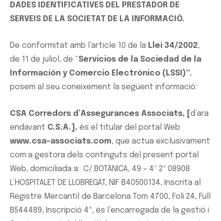
DADES IDENTIFICATIVES DEL PRESTADOR DE
SERVEIS DE LA SOCIETAT DE LA INFORMACIÓ.
De conformitat amb l’article 10 de la
Llei 34/2002
,
de 11 de juliol, de “
Servicios de la Sociedad de la
Información y Comercio Electrónico (LSSI)”
,
posem al seu coneixement la següent informació:
CSA Corredors d’Assegurances Associats, [
d’ara
endavant
C.S.A.],
és el titular del portal Web
www.csa-associats.com
, que actua exclusivament
com a gestora dels continguts del present portal
Web, domiciliada a: C/ BOTÀNICA, 49 – 4º 2ª 08908
L’HOSPITALET DE LLOBREGAT, NIF B40500134, Inscrita al
Registre Mercantil de Barcelona Tom 4700, Foli 24, Full
B544489, Inscripció 4ª, és l’encarregada de la gestió i