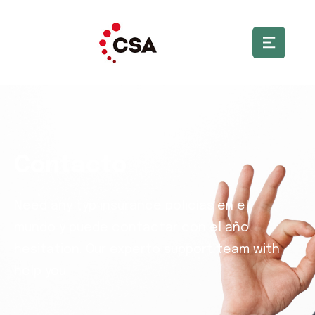
Contacto
Need any typ insurance policías en el
mundo y puede contactar con el año
hesitation. Our experto support team with
help you.