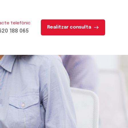
acte telefònic
Realitzar consulta
620 188 065