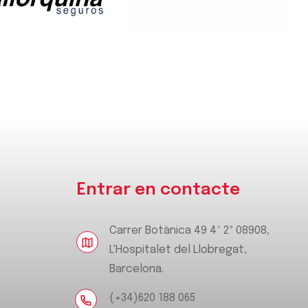
Entrar en contacte
Carrer Botànica 49 4º 2ª 08908,
L'Hospitalet del Llobregat,
Barcelona.
(+34)620 188 065