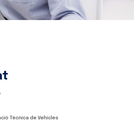
at
.
ació Tècnica de Vehicles