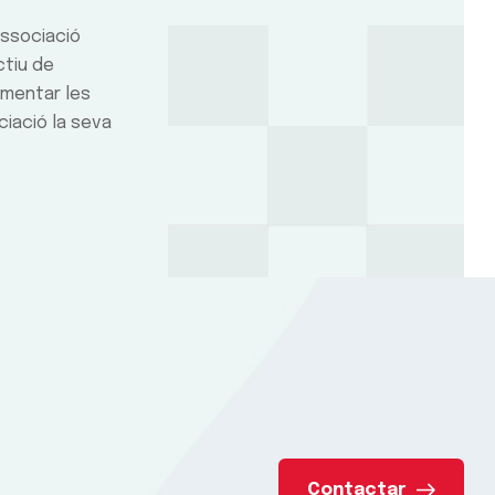
ssociació
ctiu de
ementar les
iació la seva
Contactar