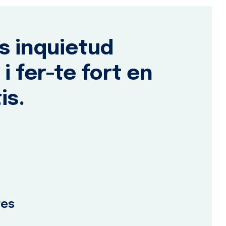
ns inquietud
i fer-te fort en
is.
res