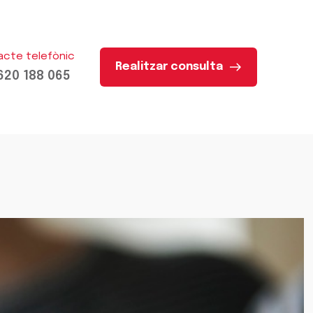
acte telefònic
Realitzar consulta
620 188 065