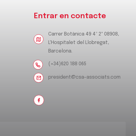
Entrar en contacte
Carrer Botànica 49 4º 2ª 08908,
L'Hospitalet del Llobregat,
Barcelona.
(+34)620 188 065
president@csa-associats.com