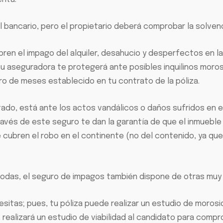
 el bancario, pero el propietario deberá comprobar la solvenc
bren el impago del alquiler, desahucio y desperfectos en l
o, tu aseguradora te protegerá ante posibles inquilinos mo
 de meses establecido en tu contrato de la póliza.
o, está ante los actos vandálicos o daños sufridos en el 
a través de este seguro te dan la garantía de que el inmueb
cubren el robo en el continente (no del contenido, ya que, s
todas, el seguro de impagos también dispone de otras muy
esitas; pues, tu póliza puede realizar un estudio de morosida
 realizará un estudio de viabilidad al candidato para compr