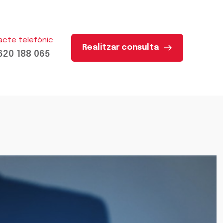
acte telefònic
Realitzar consulta
620 188 065