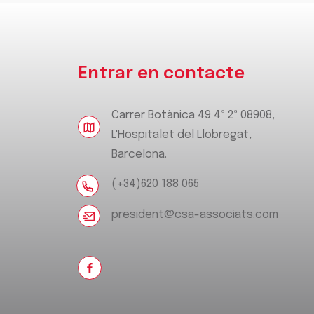
Entrar en contacte
Carrer Botànica 49 4º 2ª 08908,
L'Hospitalet del Llobregat,
Barcelona.
(+34)620 188 065
president@csa-associats.com