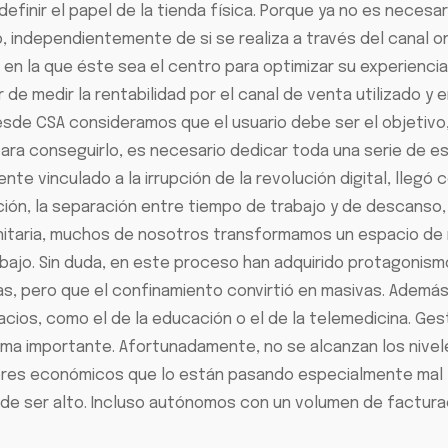
efinir el papel de la tienda física. Porque ya no es necesa
independientemente de si se realiza a través del canal on
ia, en la que éste sea el centro para optimizar su experien
 de medir la rentabilidad por el canal de venta utilizado y 
sde CSA consideramos que el usuario debe ser el objeti
para conseguirlo, es necesario dedicar toda una serie de es
te vinculado a la irrupción de la revolución digital, llegó 
ación, la separación entre tiempo de trabajo y de descans
nitaria, muchos de nosotros transformamos un espacio de 
abajo. Sin duda, en este proceso han adquirido protagonism
as, pero que el confinamiento convirtió en masivas. Ademá
cios, como el de la educación o el de la telemedicina. Ges
 importante. Afortunadamente, no se alcanzan los niveles v
res económicos que lo están pasando especialmente mal (host
uede ser alto. Incluso autónomos con un volumen de factur