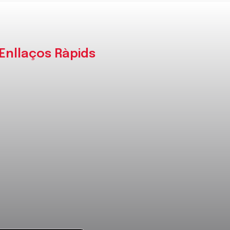
Enllaços Ràpids