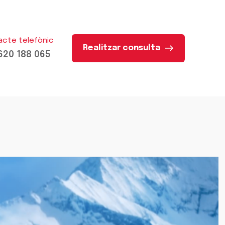
acte telefònic
Realitzar consulta
620 188 065