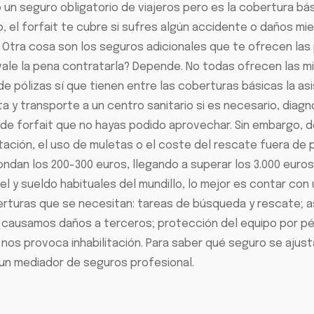
do un seguro obligatorio de viajeros pero es la cobertura 
o, el forfait te cubre si sufres algún accidente o daños mi
C). Otra cosa son los seguros adicionales que te ofrecen las
 ¿vale la pena contratarla? Depende. No todas ofrecen las
o de pólizas sí que tienen entre las coberturas básicas la a
ta y transporte a un centro sanitario si es necesario, diag
s de forfait que no hayas podido aprovechar. Sin embargo,
itación, el uso de muletas o el coste del rescate fuera de 
dan los 200-300 euros, llegando a superar los 3.000 euros s
nivel y sueldo habituales del mundillo, lo mejor es contar co
turas que se necesitan: tareas de búsqueda y rescate; asi
 si causamos daños a terceros; protección del equipo por pé
y nos provoca inhabilitación. Para saber qué seguro se aju
a un mediador de seguros profesional.