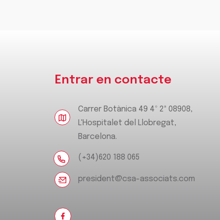
Entrar en contacte
Carrer Botànica 49 4º 2ª 08908,
L'Hospitalet del Llobregat,
Barcelona.
(+34)620 188 065
president@csa-associats.com