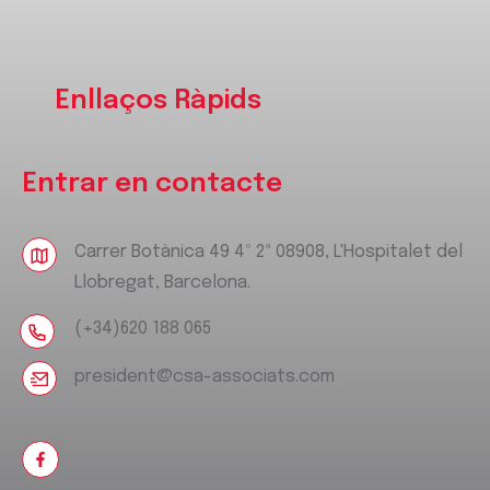
Enllaços Ràpids
Entrar en contacte
Carrer Botànica 49 4º 2ª 08908, L'Hospitalet del
Llobregat, Barcelona.
(+34)620 188 065
president@csa-associats.com