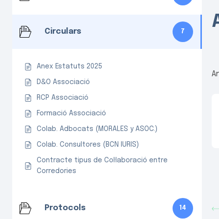
Circulars
7
Anex Estatuts 2025
A
D&O Associació
RCP Associació
Formació Associació
Colab. Adbocats (MORALES y ASOC.)
Colab. Consultores (BCN IURIS)
Contracte tipus de Col·laboració entre
Corredories
Protocols
14