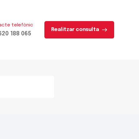
acte telefònic
Realitzar consulta
620 188 065