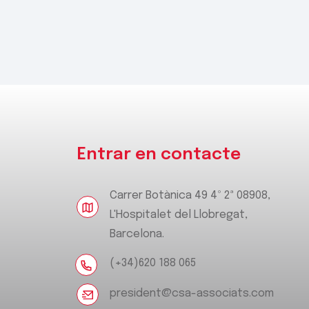
Entrar en contacte
Carrer Botànica 49 4º 2ª 08908,
L'Hospitalet del Llobregat,
Barcelona.
(+34)620 188 065
president@csa-associats.com