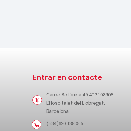
Entrar en contacte
Carrer Botànica 49 4º 2ª 08908,
L'Hospitalet del Llobregat,
Barcelona.
(+34)620 188 065