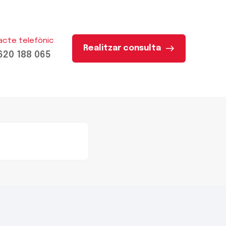
acte telefònic
Realitzar consulta
620 188 065