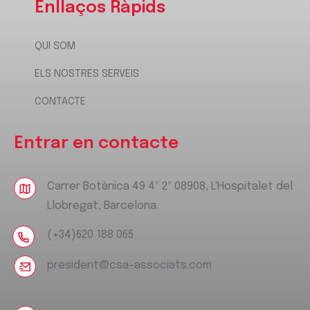
Enllaços Ràpids
QUI SOM
ELS NOSTRES SERVEIS
CONTACTE
Entrar en contacte
Carrer Botànica 49 4º 2ª 08908, L'Hospitalet del
Llobregat, Barcelona.
(+34)620 188 065
president@csa-associats.com