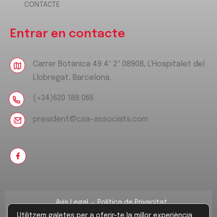
CONTACTE
Entrar en contacte
Carrer Botànica 49 4º 2ª 08908, L'Hospitalet del
Llobregat, Barcelona.
(+34)620 188 065
president@csa-associats.com
Avís Legal
Política de Privacitat
Política de Cookies
Utilitzem galetes per a oferir-te la millor experiència